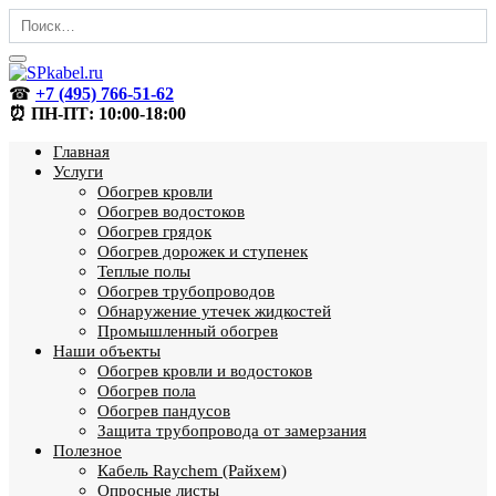
Перейти
Search
к
for:
содержанию
☎
+7 (495) 766-51-62
⏰ ПН-ПТ: 10:00-18:00
Главная
Услуги
Обогрев кровли
Обогрев водостоков
Обогрев грядок
Обогрев дорожек и ступенек
Теплые полы
Обогрев трубопроводов
Обнаружение утечек жидкостей
Промышленный обогрев
Наши объекты
Обогрев кровли и водостоков
Обогрев пола
Обогрев пандусов
Защита трубопровода от замерзания
Полезное
Кабель Raychem (Райхем)
Опросные листы