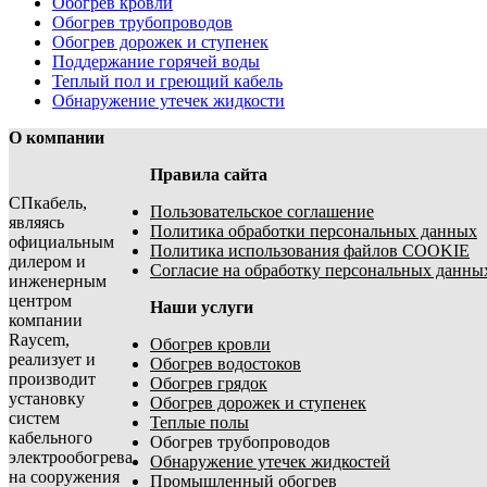
Обогрев кровли
Обогрев трубопроводов
Обогрев дорожек и ступенек
Поддержание горячей воды
Теплый пол и греющий кабель
Обнаружение утечек жидкости
О компании
Правила сайта
СПкабель,
Пользовательское соглашение
являясь
Политика обработки персональных данных
официальным
Политика использования файлов COOKIE
дилером и
Согласие на обработку персональных данны
инженерным
центром
Наши услуги
компании
Raycem,
Обогрев кровли
реализует и
Обогрев водостоков
производит
Обогрев грядок
установку
Обогрев дорожек и ступенек
систем
Теплые полы
кабельного
Обогрев трубопроводов
электрообогрева
Обнаружение утечек жидкостей
на сооружения
Промышленный обогрев