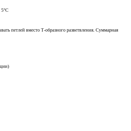
 5°C
ывать петлей вместо Т-образного разветвления. Суммарная
яции)