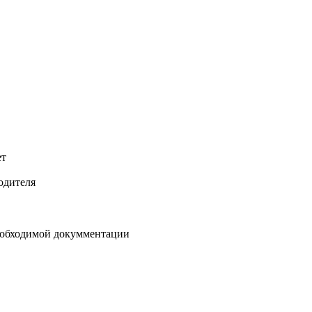
ет
одителя
необходимой докумментации