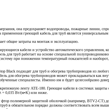
амерзания, она предохраняет водопроводы, пожарные линии, сп
а применения греющий кабель для труб является универсальным
ает общие затраты на монтаж и эксплуатацию.
лирующиеся кабели и устройство автоматического управления, 
абель для труб работает на основе специальной полупроводников
т систему при понижении температурный показателей и наоборот
top Black подходят для труб и обогрева трубопроводов из любого
абель для обогрева трубопроводов может прокладываться как вну
бученные специалисты. Именно им и будет целесообразно довер
репежную ленту ATE-180. Греющие кабели в системах защиты от
 = 0,035 Вт/(м•K) или ниже.
с фтор полимерной защитной оболочкой (например, BTV2-CT) до
труб в обязательном порядке должны соответствовать всем вы