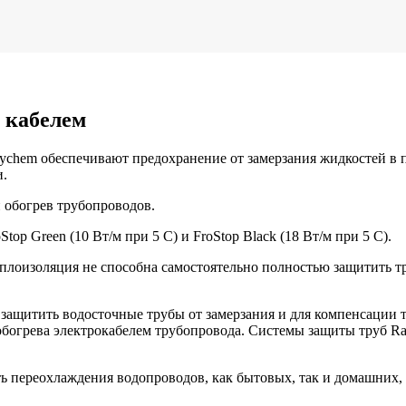
 кабелем
ychem обеспечивают предохранение от замерзания жидкостей в 
и.
й обогрев трубопроводов.
p Green (10 Вт/м при 5 С) и FroStop Black (18 Вт/м при 5 С).
плоизоляция не способна самостоятельно полностью защитить т
защитить водосточные трубы от замерзания и для компенсации 
богрева электрокабелем трубопровода. Системы защиты труб R
сть переохлаждения водопроводов, как бытовых, так и домашних