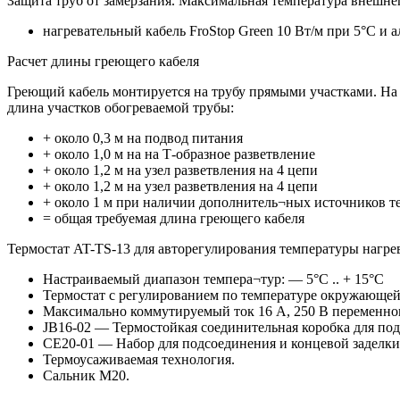
Защита труб от замерзания. Максимальная температура внешне
нагревательный кабель FroStop Green 10 Вт/м при 5°C и 
Расчет длины греющего кабеля
Греющий кабель монтируется на трубу прямыми участками. На 
длина участков обогреваемой трубы:
+ около 0,3 м на подвод питания
+ около 1,0 м на на Т-образное разветвление
+ около 1,2 м на узел разветвления на 4 цепи
+ около 1,2 м на узел разветвления на 4 цепи
+ около 1 м при наличии дополнитель¬ных источников те
= общая требуемая длина греющего кабеля
Термостат AT-TS-13 для авторегулирования температуры нагре
Настраиваемый диапазон темпера¬тур: — 5°C .. + 15°C
Термостат с регулированием по температуре окружающей
Максимально коммутируемый ток 16 A, 250 В переменно
JB16-02 — Термостойкая соединительная коробка для по
CE20-01 — Набор для подсоединения и концевой заделки
Термоусаживаемая технология.
Сальник М20.