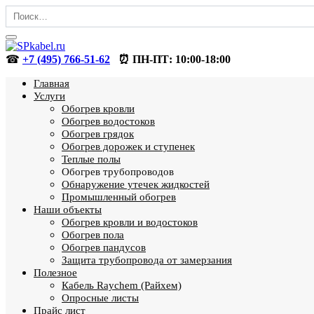
Перейти
Search
к
for:
содержанию
☎
+7 (495) 766-51-62
⏰ ПН-ПТ: 10:00-18:00
Главная
Услуги
Обогрев кровли
Обогрев водостоков
Обогрев грядок
Обогрев дорожек и ступенек
Теплые полы
Обогрев трубопроводов
Обнаружение утечек жидкостей
Промышленный обогрев
Наши объекты
Обогрев кровли и водостоков
Обогрев пола
Обогрев пандусов
Защита трубопровода от замерзания
Полезное
Кабель Raychem (Райхем)
Опросные листы
Прайс лист