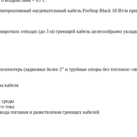
го воздействия + 65°C
альтернативный нагревательный кабель FroStop Black 18 Вт/м при
коротких отводах (до 3 м) греющий кабель целесообразно уклад
плопотерь (задвижки более 2” и трубные опоры без теплоизо¬л
ва кабеля
 среды
го тока
двода питания и разветвления греющих кабелей