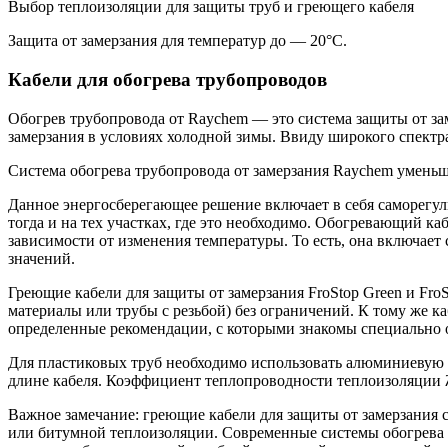
Выбор теплоизоляции для защиты труб и греющего кабеля
Защита от замерзания для температур до — 20°C.
Кабели для обогрева трубопроводов
Обогрев трубопровода от Raychem — это система защиты от з
замерзания в условиях холодной зимы. Ввиду широкого спектр
Система обогрева трубопровода от замерзания Raychem уменьш
Данное энергосберегающее решение включает в себя саморегу
тогда и на тех участках, где это необходимо. Обогревающий к
зависимости от изменения температуры. То есть, она включае
значений.
Греющие кабели для защиты от замерзания FroStop Green и FroS
материалы или трубы с резьбой) без ограничений. К тому же к
определенные рекомендации, с которыми знакомы специально о
Для пластиковых труб необходимо использовать алюминиевую к
длине кабеля. Коэффициент теплопроводности теплоизоляции λ
Важное замечание:
греющие кабели для защиты от замерзания 
или битумной теплоизоляции. Современные системы обогрева 