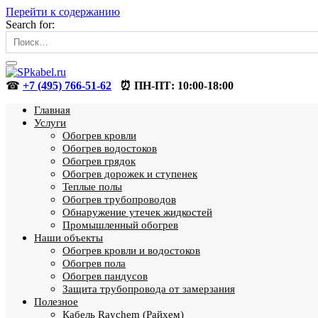
Перейти к содержанию
Search for:
☎
+7 (495) 766-51-62
⏰ ПН-ПТ: 10:00-18:00
Главная
Услуги
Обогрев кровли
Обогрев водостоков
Обогрев грядок
Обогрев дорожек и ступенек
Теплые полы
Обогрев трубопроводов
Обнаружение утечек жидкостей
Промышленный обогрев
Наши объекты
Обогрев кровли и водостоков
Обогрев пола
Обогрев пандусов
Защита трубопровода от замерзания
Полезное
Кабель Raychem (Райхем)