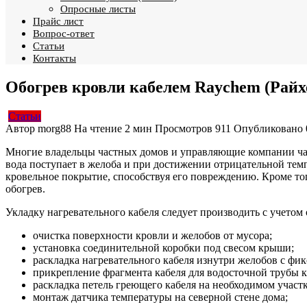
Опросные листы
Прайс лист
Вопрос-ответ
Статьи
Контакты
Обогрев кровли кабелем Raychem (Райх
Статьи
Автор
morg88
На чтение
2 мин
Просмотров
911
Опубликовано
Многие владельцы частных домов и управляющие компании ча
вода поступает в желоба и при достижении отрицательной темп
кровельное покрытие, способствуя его повреждению. Кроме то
обогрев.
Укладку нагревательного кабеля следует производить с учето
очистка поверхности кровли и желобов от мусора;
установка соединительной коробки под свесом крыши;
раскладка нагревательного кабеля изнутри желобов с ф
прикрепление фрагмента кабеля для водосточной трубы к
раскладка петель греющего кабеля на необходимом участ
монтаж датчика температуры на северной стене дома;