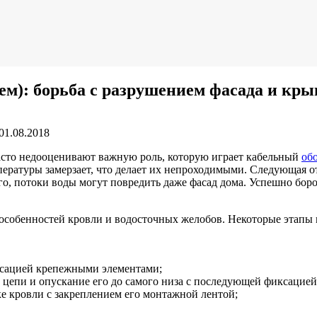
ем): борьба с разрушением фасада и кр
01.08.2018
сто недооценивают важную роль, которую играет кабельный
об
ературы замерзает, что делает их непроходимыми. Следующая отт
го, потоки воды могут повредить даже фасад дома. Успешно бо
м особенностей кровли и водосточных желобов. Некоторые этапы
иксацией крепежными элементами;
 цепи и опускание его до самого низа с последующей фиксацией
ке кровли с закреплением его монтажной лентой;