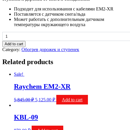
Подходит для использования с кабелями EM2-XR
Поставляется с датчиком снега/льда
Может работать с дополнительным датчиком
температуры окружающего воздуха
Raychem
VIA-
Add to cart
DU-
Category:
Обогрев дорожек и ступенек
20
quantity
Related products
Sale!
Raychem EM2-XR
5,845.00
₽
5,125.00
₽
Add to cart
KBL-09