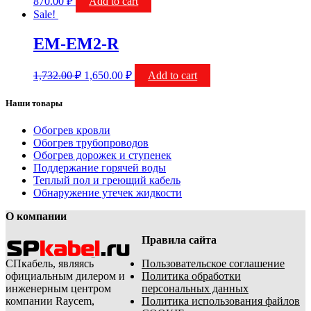
870.00
₽
Add to cart
Sale!
EM-EM2-R
1,732.00
₽
1,650.00
₽
Add to cart
Наши товары
Обогрев кровли
Обогрев трубопроводов
Обогрев дорожек и ступенек
Поддержание горячей воды
Теплый пол и греющий кабель
Обнаружение утечек жидкости
О компании
Правила сайта
СПкабель, являясь
Пользовательское соглашение
официальным дилером и
Политика обработки
инженерным центром
персональных данных
компании Raycem,
Политика использования файлов