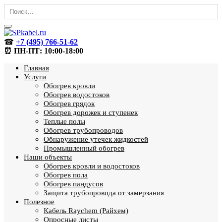
Перейти
Search
к
for:
содержанию
☎
+7 (495) 766-51-62
⏰ ПН-ПТ: 10:00-18:00
Главная
Услуги
Обогрев кровли
Обогрев водостоков
Обогрев грядок
Обогрев дорожек и ступенек
Теплые полы
Обогрев трубопроводов
Обнаружение утечек жидкостей
Промышленный обогрев
Наши объекты
Обогрев кровли и водостоков
Обогрев пола
Обогрев пандусов
Защита трубопровода от замерзания
Полезное
Кабель Raychem (Райхем)
Опросные листы