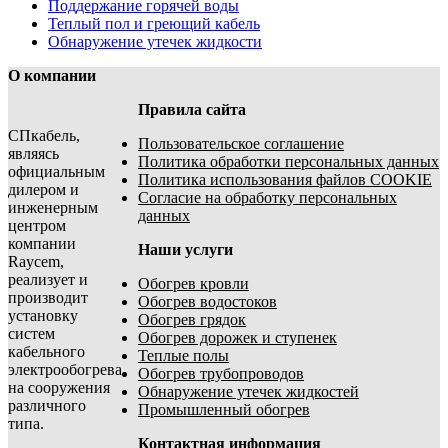
Поддержание горячей воды
Теплый пол и греющий кабель
Обнаружение утечек жидкости
О компании
Правила сайта
СПкабель,
Пользовательское соглашение
являясь
Политика обработки персональных данных
официальным
Политика использования файлов COOKIE
дилером и
Согласие на обработку персональных
инженерным
данных
центром
компании
Наши услуги
Raycem,
реализует и
Обогрев кровли
производит
Обогрев водостоков
установку
Обогрев грядок
систем
Обогрев дорожек и ступенек
кабельного
Теплые полы
электрообогрева
Обогрев трубопроводов
на сооружения
Обнаружение утечек жидкостей
различного
Промышленный обогрев
типа.
Контактная информация