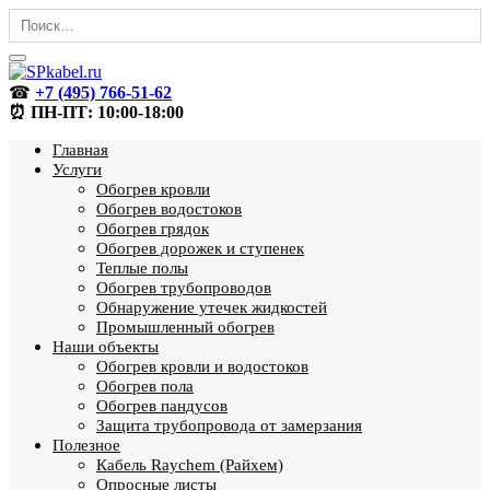
Перейти
Search
к
for:
содержанию
☎
+7 (495) 766-51-62
⏰ ПН-ПТ: 10:00-18:00
Главная
Услуги
Обогрев кровли
Обогрев водостоков
Обогрев грядок
Обогрев дорожек и ступенек
Теплые полы
Обогрев трубопроводов
Обнаружение утечек жидкостей
Промышленный обогрев
Наши объекты
Обогрев кровли и водостоков
Обогрев пола
Обогрев пандусов
Защита трубопровода от замерзания
Полезное
Кабель Raychem (Райхем)
Опросные листы